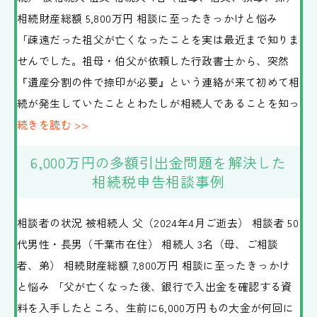
相続財産総額 5,800万円 相談に至ったきっかけと悩み
「疎遠だった祖父が亡くなったことを実は最近まで知りま
せんでした。祖母・伯父が依頼した行政書士から、突然
『遺産分割の件で捺印が必要』という連絡が来て初めて相
続が発生していたこととわたしが相続人であることを知っ
続きを読む >>
6,000万円の多額引出金問題を解決した
相続税申告相談事例
相談者の状況 被相続人 父（2024年4月ご逝去） 相談者 50
代男性・長男（千葉市在住） 相続人 3名（母、ご相談
者、弟） 相続財産総額 7,800万円 相談に至ったきっかけ
と悩み 「父が亡くなった後、銀行で入出金を確認する資
料を入手したところ、生前に6,000万円もの大金が何回に