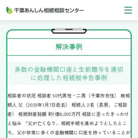
TOP
相続税申告プラン
解決事例
相続手続プラン
多数の金融機関口座と生前贈与を適切
ご相談の流れ
に処理した相続税申告事例
選ばれる理由
相談者の状況 相談者 50代男性・二男（千葉市在住） 被相
続人 父（2025年1月7日逝去） 相続人 2名（長男、ご相談
事務所紹介
者） 相続財産総額 約1億8,000万円 相談に至ったきっかけ
お客様の声
と悩み 「父が亡くなり、相続手続を進めようとしたとこ
ろ、父が非常に多くの金融機関に口座を持っていることが
解決事例