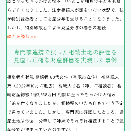
談に至ったきっかけと悩み 「いとこが独身で子どももお
らず亡くなりました。法定相続人が誰もいない状況で、私
が特別縁故者として財産分与を受けることになりました。
しかし、特別縁故者による財産分与の場合の相続
続きを読む >>
専門家連携で誤った相続土地の評価を
見直し正確な財産評価を実現した事例
相談者の状況 相談者 80代女性（香取市在住） 被相続人
弟（2022年10月ご逝去） 相続人 2名（姉、ご相談者） 相
続財産総額 1億3,338万円 相談に至ったきっかけと悩み
「弟が亡くなりましたが、相続税の申告も自身で行う予定
で進めていました。しかし、専門家に確認したところ、遺
産土地は今回、分筆して姉妹でそれぞれ相続することで遺
産分割が決まっていたのですが、土