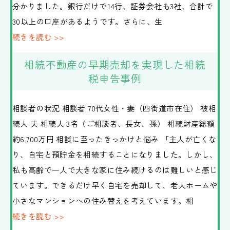
分かりました。銀行だけで14行、証券会社も3社、合計で
30以上の口座があるようです。さらに、生
新着情報
続きを読む >>
相談予約専用ダイヤル
相続不動産の早期売却を実現した相続
0120-70-2306
税申告事例
電話受付時間 平日 9:00-18:00
相談者の状況 相談者 70代女性・妻（四街道市在住） 被相
お問い合わせはこちら
続人 夫 相続人 3名（ご相談者、長女、孫） 相続財産総額
約6,700万円 相談に至ったきっかけと悩み 「主人が亡くな
り、自宅と預貯金を相続することになりました。しかし、
私も高齢で一人で大きな家に住み続けるのは難しいと感じ
ています。できるだけ早く自宅を売却して、老人ホームや
小さなマンションへの住み替えを考えています。相
続きを読む >>