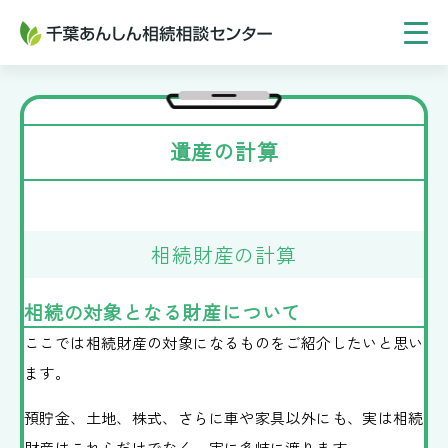
TOP
相続税申告プラン
遺産の計算
相続手続プラン
ご相談の流れ
相続財産の計算
選ばれる理由
相続の対象となる財産について
事務所紹介
ここでは相続財産の対象になるものをご紹介したいと思い
ます。
お客様の声
預貯金、土地、株式、さらに車や家具以外にも、実は相続
解決事例
財産はこれらだけでなく、実に多岐に渡ります。