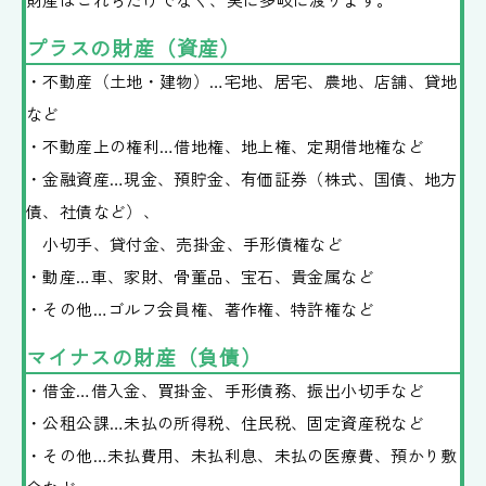
プラスの財産（資産）
新着情報
・不動産（土地・建物）…宅地、居宅、農地、店舗、貸地
など
相談予約専用ダイヤル
0120-70-2306
・不動産上の権利…借地権、地上権、定期借地権など
・金融資産…現金、預貯金、有価証券（株式、国債、地方
電話受付時間 平日 9:00-18:00
債、社債など）、
小切手、貸付金、売掛金、手形債権など
お問い合わせはこちら
・動産…車、家財、骨董品、宝石、貴金属など
・その他…ゴルフ会員権、著作権、特許権など
マイナスの財産（負債）
・借金…借入金、買掛金、手形債務、振出小切手など
・公租公課…未払の所得税、住民税、固定資産税など
・その他…未払費用、未払利息、未払の医療費、預かり敷